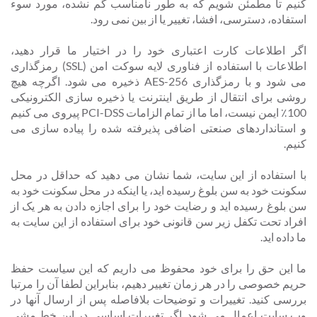
کنیم تا مطمئن شویم که به طور نامناسب گم نشده، مورد سوء
استفاده، دسترسی، افشا، تغییر یا از بین نمی رود.
اگر اطلاعات کارت اعتباری خود را در اختیار ما قرار دهید،
اطلاعات با استفاده از فناوری لایه سوکت امن (SSL) رمزگذاری
می شود و با رمزگذاری AES-256 ذخیره می شود. اگرچه هیچ
روشی برای انتقال از طریق اینترنت یا ذخیره سازی الکترونیکی
100٪ ایمن نیست، اما ما از تمام الزامات PCI-DSS پیروی می کنیم
و استانداردهای صنعتی اضافی پذیرفته شده را پیاده سازی می
کنیم.
با استفاده از این سایت، شما نشان می دهید که حداقل در محل
سکونت خود به سن بلوغ رسیده اید، یا اینکه در محل سکونت خود به
سن بلوغ رسیده اید و رضایت خود را برای اجازه دادن به هر یک از
افراد تحت تکفل زیر سن قانونی خود برای استفاده از این سایت به
ما داده اید.
ما این حق را برای خود محفوظ می داریم که این سیاست حفظ
حریم خصوصی را در هر زمان تغییر دهیم، بنابراین لطفا آن را مرتبا
بررسی کنید. تغییرات و توضیحات بلافاصله پس از ارسال آنها در
وب سایت اعمال می شود. اگر تغییرات اساسی در این خط مشی